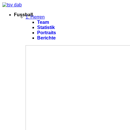
Fussball
1. Herren
Team
Statistik
Portraits
Berichte