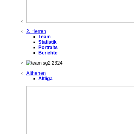
2. Herren
Team
Statistik
Portraits
Berichte
Altherren
Altliga