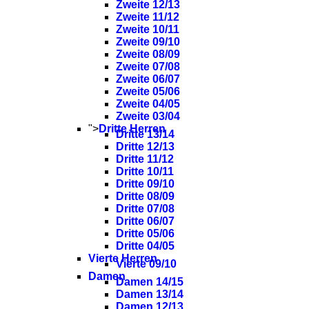
Zweite 12/13
Zweite 11/12
Zweite 10/11
Zweite 09/10
Zweite 08/09
Zweite 07/08
Zweite 06/07
Zweite 05/06
Zweite 04/05
Zweite 03/04
">
Dritte Herren
Dritte 13/14
Dritte 12/13
Dritte 11/12
Dritte 10/11
Dritte 09/10
Dritte 08/09
Dritte 07/08
Dritte 06/07
Dritte 05/06
Dritte 04/05
Vierte Herren
Vierte 09/10
Damen
Damen 14/15
Damen 13/14
Damen 12/13