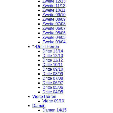
Zweite 12/13
Zweite 11/12
Zweite 10/11
Zweite 09/10
Zweite 08/09
Zweite 07/08
Zweite 06/07
Zweite 05/06
Zweite 04/05
Zweite 03/04
">
Dritte Herren
Dritte 13/14
Dritte 12/13
Dritte 11/12
Dritte 10/11
Dritte 09/10
Dritte 08/09
Dritte 07/08
Dritte 06/07
Dritte 05/06
Dritte 04/05
Vierte Herren
Vierte 09/10
Damen
Damen 14/15