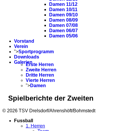
Damen 11/12
Damen 10/11
Damen 09/10
Damen 08/09
Damen 07/08
Damen 06/07
Damen 05/06
Vorstand
Verein
">
Sportprogramm
Downloads
Galerien
Erste Herren
Zweite Herren
Dritte Herren
Vierte Herren
">
Damen
Spielberichte der Zweiten
© 2026 TSV Drelsdorf/Ahrenshöft/Bohmstedt
Fussball
1. Herren