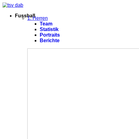
Fussball
1. Herren
Team
Statistik
Portraits
Berichte