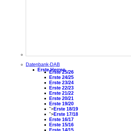
Datenbank-DAB
Erste Herren
Erste 25/26
Erste 24/25
Erste 23/24
Erste 22/23
Erste 21/22
Erste 20/21
Erste 19/20
">
Erste 18/19
">
Erste 17/18
Erste 16/17
Erste 15/16
Erste 14/15