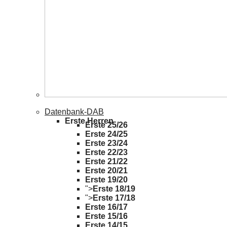
Datenbank-DAB
Erste Herren
Erste 25/26
Erste 24/25
Erste 23/24
Erste 22/23
Erste 21/22
Erste 20/21
Erste 19/20
">
Erste 18/19
">
Erste 17/18
Erste 16/17
Erste 15/16
Erste 14/15