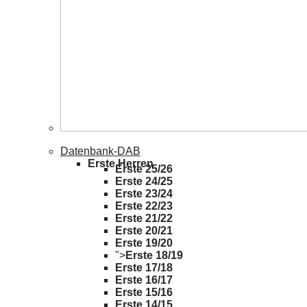
Datenbank-DAB
Erste Herren
Erste 25/26
Erste 24/25
Erste 23/24
Erste 22/23
Erste 21/22
Erste 20/21
Erste 19/20
">
Erste 18/19
Erste 17/18
Erste 16/17
Erste 15/16
Erste 14/15